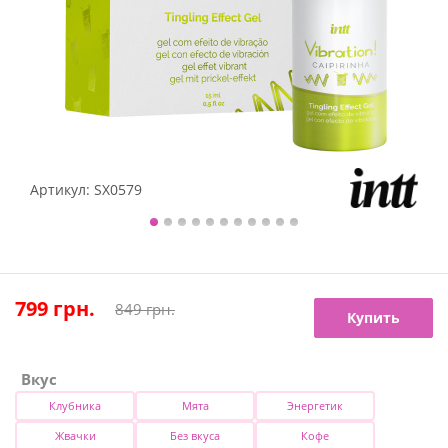
Артикул:
SX0579
799
грн.
849
грн.
Купить
Вкус
Клубника
Мята
Энергетик
Жвачки
Без вкуса
Кофе