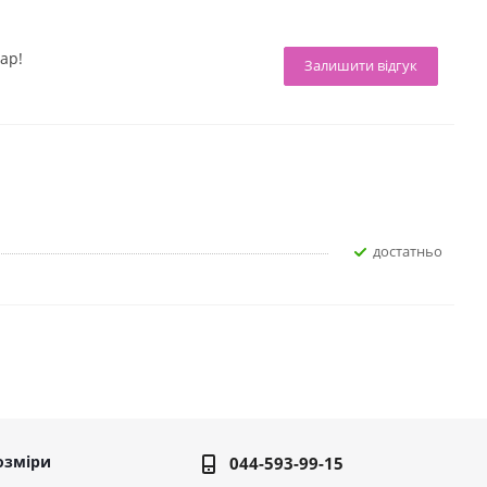
ар!
Залишити відгук
достатньо
озміри
044-593-99-15