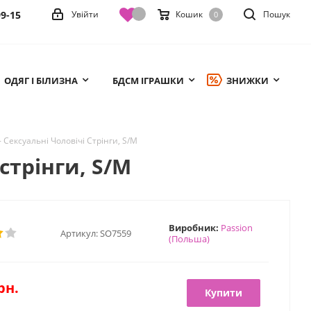
99-15
Увійти
Кошик
Пошук
0
ОДЯГ І БІЛИЗНА
БДСМ ІГРАШКИ
ЗНИЖКИ
 - Сексуальні Чоловічі Стрінги, S/M
 стрінги, S/M
Виробник:
Passion
Артикул:
SO7559
(Польша)
рн.
Купити