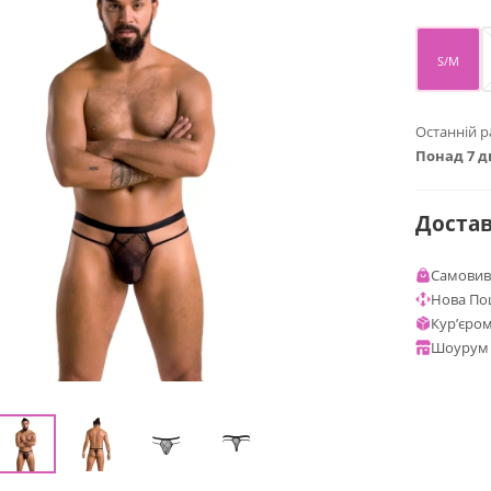
S/M
Останній р
Понад 7 д
Доста
Самовиві
Нова По
Курʼєром
Шоурум 