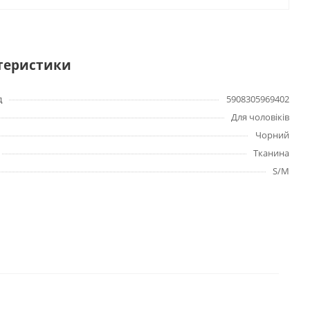
теристики
д
5908305969402
Для чоловіків
Чорний
Тканина
S/M