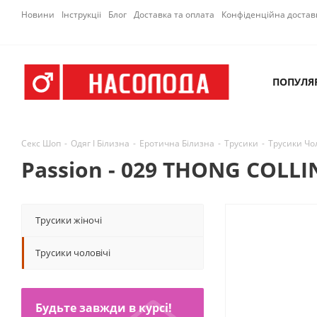
Новини
Інструкціі
Блог
Доставка та оплата
Конфіденційна достав
ПОПУЛЯ
Секс Шоп
-
Одяг І Білизна
-
Еротична Білизна
-
Трусики
-
Трусики Чол
Passion - 029 THONG COLLIN
Трусики жіночі
Трусики чоловічі
Будьте завжди в курсі!