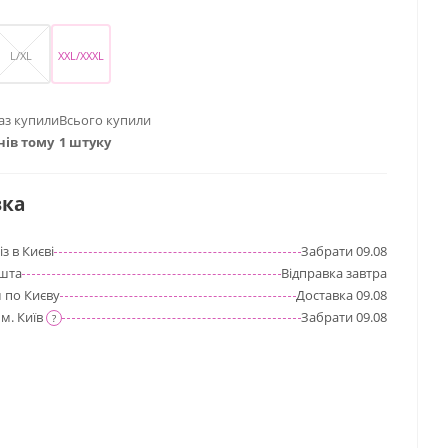
L/XL
XXL/XXXL
аз купили
Всього купили
нів тому
1 штуку
вка
з в Києві
Забрати
09.08
шта
Відправка
завтра
 по Києву
Доставка
09.08
м. Київ
Забрати
09.08
?