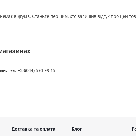
ть інновацій
 немає відгуків. Станьте першим, хто залишив відгук про цей тов
обливості:
 матеріал
 магазинах
під час прання
зин,
тел: +38(044) 593 99 15
оліамід, 75% поліестер
Доставка та оплата
Блог
Р